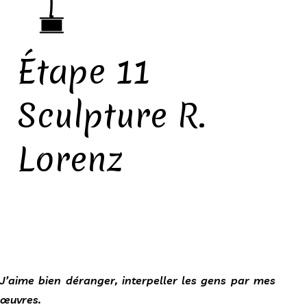
Étape 11
Sculpture R.
Lorenz
J’aime bien déranger, interpeller les gens par mes
œuvres.