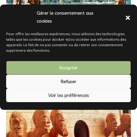
Gérer le consentement aux
cookies
Pour offrir les meilleures expériences, nous utilisons des technologies
telles que les cookies pour stocker et/ou accéder aux informations des
appareils. Le fait de ne pas consentir ou de retirer son consentement
supprimera des fonctions.
Accepter
René Lorenz, sculptures présentées à l’occasion d’Expo.02 à Bienne, 2002,
Refuser
archives R. Lorenz.
Voir les préférences