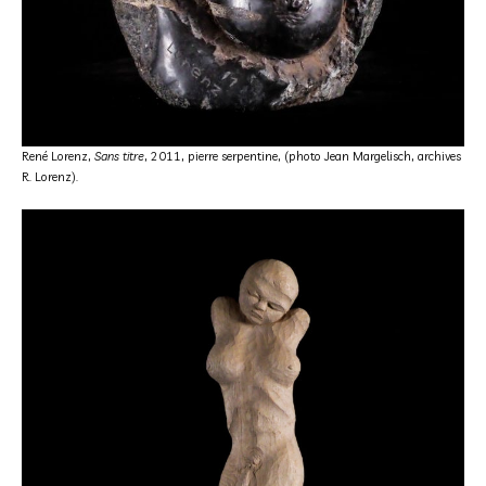
René Lorenz,
Sans titre
, 2011, pierre serpentine, (photo Jean Margelisch, archives
R. Lorenz).