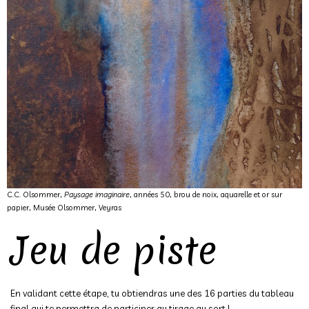
C.C. Olsommer,
Paysage imaginaire
, années 50, brou de noix, aquarelle et or sur
papier, Musée Olsommer, Veyras
Jeu de piste
En validant cette étape, tu obtiendras une des 16 parties du tableau
final qui te permettra de participer au tirage au sort !