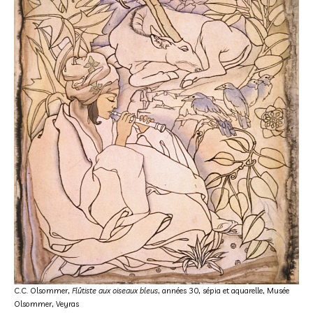
C.C. Olsommer,
Flûtiste aux oiseaux bleus
, années 30, sépia et aquarelle, Musée
Olsommer, Veyras