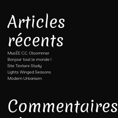
Articles
récents
MusÉE C.C. Olsommer
Bonjour tout le monde !
Site Texture Study
Lights Winged Seasons
Modern Urbanism
Commentaires